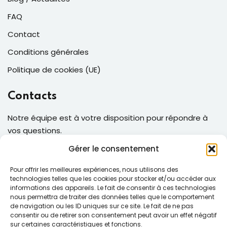
FAQ
Contact
Conditions générales
Politique de cookies (UE)
Contacts
Notre équipe est à votre disposition pour répondre à
vos questions.
Gérer le consentement
Address:
189 Rue Henri Martin,
51160 Hautvillers, France
Pour offrir les meilleures expériences, nous utilisons des
technologies telles que les cookies pour stocker et/ou accéder aux
Tél:
informations des appareils. Le fait de consentir à ces technologies
+33 6 14 90 63 89
nous permettra de traiter des données telles que le comportement
de navigation ou les ID uniques sur ce site. Le fait de ne pas
+33 7 51 46 34 54
consentir ou de retirer son consentement peut avoir un effet négatif
sur certaines caractéristiques et fonctions.