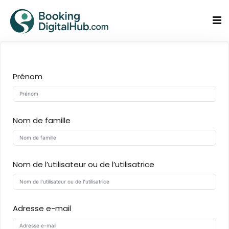
Se connecter
S'inscrire
Se connecter
Vous n'avez pas de compte ?
S'inscrire
Prénom
us
ours
Nom de famille
Nom de l’utilisateur ou de l’utilisatrice
Mot de passe oublié ?
Se souvenir de moi
Adresse e-mail